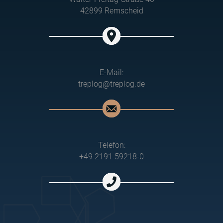
42899 Remscheid
E-Mail:
treplog@treplog.de
Telefon:
+49 2191 59218-0