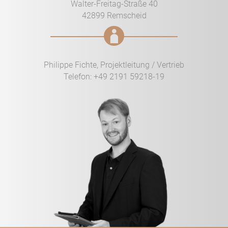
Walter-Freitag-Straße 40
42899 Remscheid
Philippe Fichte, Projektleitung / Vertrieb
Telefon:
+49 2191 59218-19