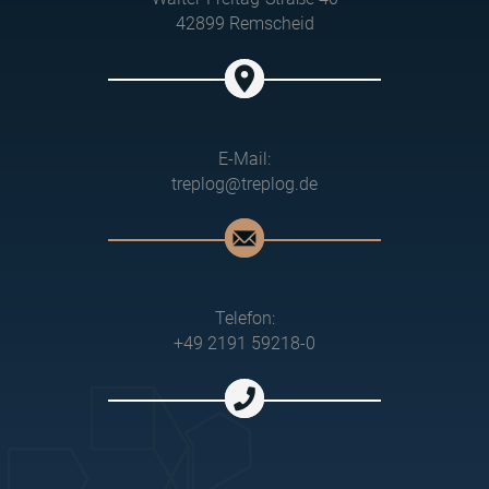
42899 Remscheid
E-Mail:
treplog@treplog.de
Telefon:
+49 2191 59218-0