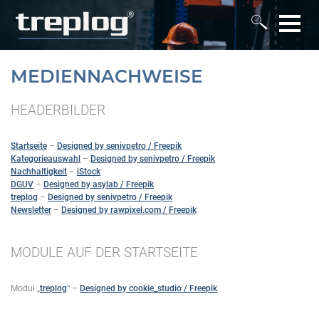
MEDIENNACHWEISE
HEADERBILDER
Startseite
–
Designed by senivpetro / Freepik
Kategorieauswahl
–
Designed by senivpetro / Freepik
Nachhaltigkeit
–
iStock
DGUV
–
Designed by asylab / Freepik
treplog
–
Designed by senivpetro / Freepik
Newsletter
–
Designed by rawpixel.com / Freepik
MODULE AUF DER STARTSEITE
Modul „
treplog
“ –
Designed by cookie_studio / Freepik