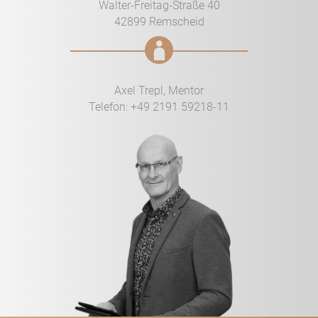
Walter-Freitag-Straße 40
42899 Remscheid
Axel Trepl, Mentor
Telefon:
+49 2191 59218-11