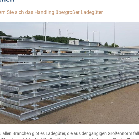
tern Sie sich das Handling übergroßer Ladegüter
u allen Branchen gibt es Ladegüter, die aus der gängigen Größennorm fall