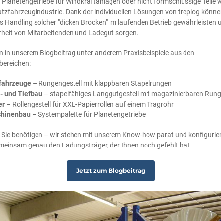
e Planetengetriebe für Windkraftanlagen oder nicht formschlüssige Teile 
utzfahrzeugindustrie. Dank der individuellen Lösungen von treplog können
es Handling solcher "dicken Brocken" im laufenden Betrieb gewährleisten 
erheit von Mitarbeitenden und Ladegut sorgen.
en in unserem Blogbeitrag unter anderem Praxisbeispiele aus den
bereichen:
fahrzeuge
– Rungengestell mit klappbaren Stapelrungen
- und Tiefbau
– stapelfähiges Langgutgestell mit magazinierbaren Run
er
–
Rollengestell für XXL-Papierrollen auf einem Tragrohr
hinenbau
– Systempalette für Planetengetriebe
 Sie benötigen – wir stehen mit unserem Know-how parat und konfigurie
meinsam genau den Ladungsträger, der Ihnen noch gefehlt hat.
Jetzt zum Blogbeitrag