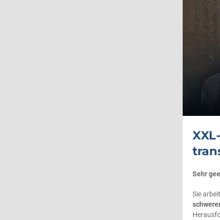
XXL-
tran
Sehr gee
Sie arbe
schwerer
Herausf