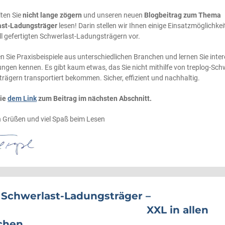
lten Sie
nicht lange zögern
und unseren neuen
Blogbeitrag
zum Thema
ast-Ladungsträger
lesen! Darin stellen wir Ihnen einige Einsatzmöglichke
ll gefertigten Schwerlast-Ladungsträgern vor.
n Sie Praxisbeispiele aus unterschiedlichen Branchen und lernen Sie inte
gen kennen. Es gibt kaum etwas, das Sie nicht mithilfe von treplog-Sch
rägern transportiert bekommen. Sicher, effizient und nachhaltig.
Sie
dem Link
zum Beitrag im nächsten Abschnitt.
en Grüßen und viel Spaß beim Lesen
Schwerlast-Ladungsträger –
XXL in allen
chen