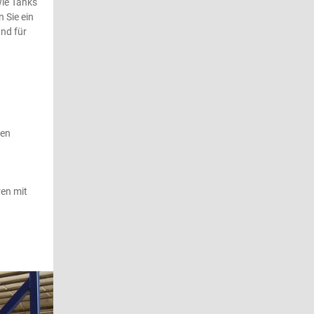
wie Tanks
 Sie ein
und für
gen
ren mit