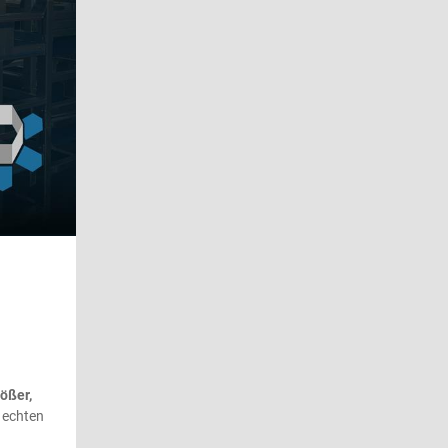
rößer,
 echten