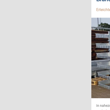
Erleich
In nahez