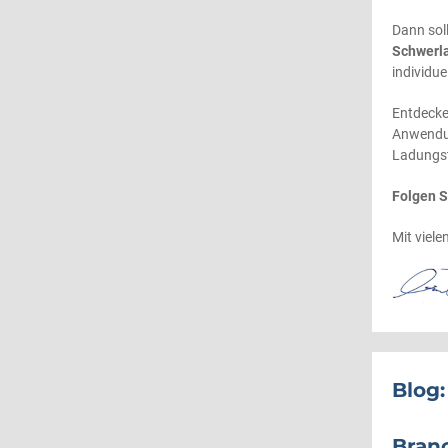
Dann sol
Schwerl
individue
Entdecke
Anwendun
Ladungst
Folgen 
Mit viel
Blog:
Bran