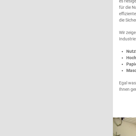
es riesig
für die N
effizient
die Sich
Wir zeig
Industrie
Nutz
Hoch
Papi
Masc
Egal was
Ihnen ge