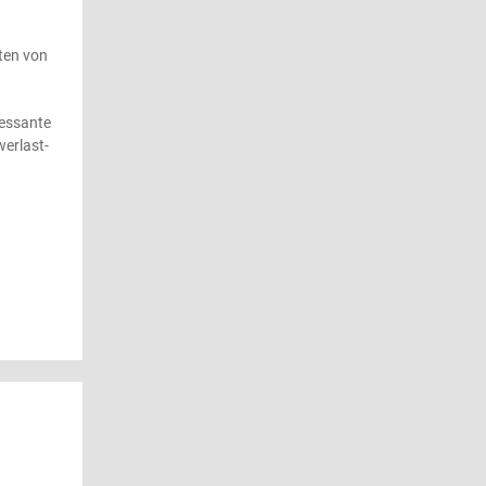
iten von
ressante
werlast-