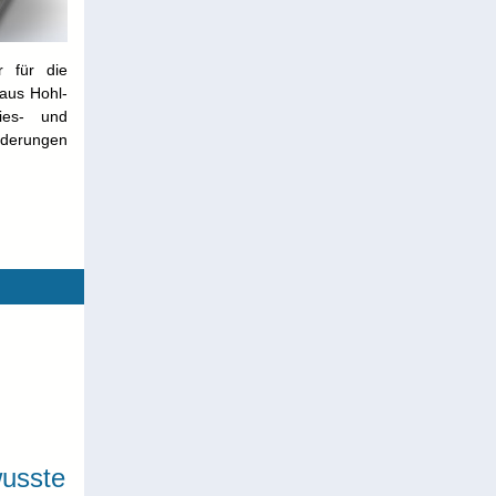
r für die
 aus Hohl-
lies- und
orderungen
wusste