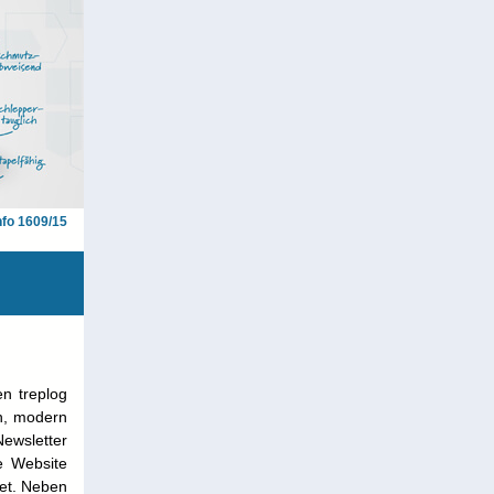
nfo 1609/15
en treplog
ch, modern
ewsletter
e Website
et. Neben