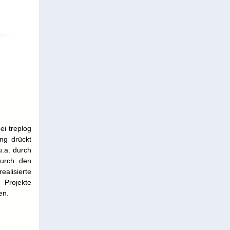
ei treplog
ng drückt
u.a. durch
durch den
ealisierte
 Projekte
en.