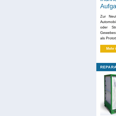
Aufga
Zur Neuf
Automobil
oder Str
Gewebesto
als Proto
Mehr 
REPARA