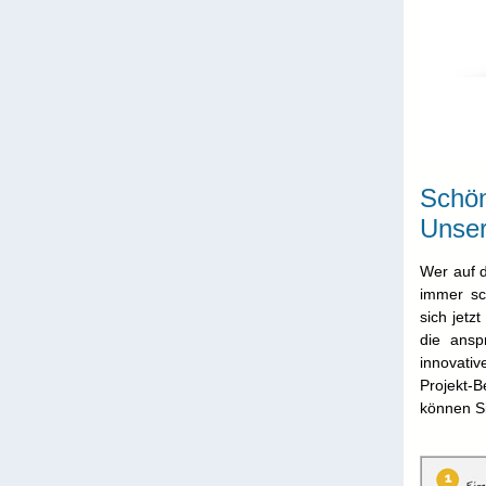
Schöne
Unser
Wer auf d
immer sc
sich jetz
die ansp
innovativ
Projekt-
können Si